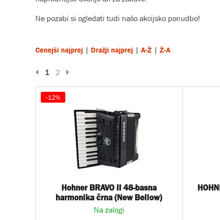
Ne pozabi si ogledati tudi našo akcijsko ponudbo!
|
|
|
Cenejši najprej
Dražji najprej
A-Ž
Ž-A
Prejšnja stran
Naslednja stran
1
2
-12%
Hohner BRAVO II 48-basna
HOHNE
harmonika črna (New Bellow)
Na zalogi