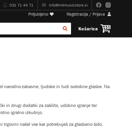
031 71 44 71
info@m4musicstore.si
Priljubljeno
Registracija
/
Prijava
Košarica
del narodno-zabavne, ljudske in tudi sodobne glasbe. Na
ki in drugi dodatki za zaščito, udobno igranje ter
otno igralno izkušnjo.
ni trgovini našel vse kar potrebuješ za glasbeno šolo,