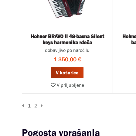
Hohner BRAVO II 48-basna Silent
Hohne
keys harmonika rdeča
b
dobavljivo po naročilu
1.350,00 €
V košarico
V priljubljene
Prejšnja stran
Naslednja stran
1
2
Pogosta vprašanja