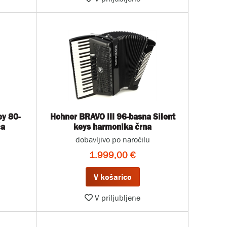
ey 80-
Hohner BRAVO III 96-basna Silent
ča
keys harmonika črna
dobavljivo po naročilu
1.999,00 €
V košarico
V priljubljene