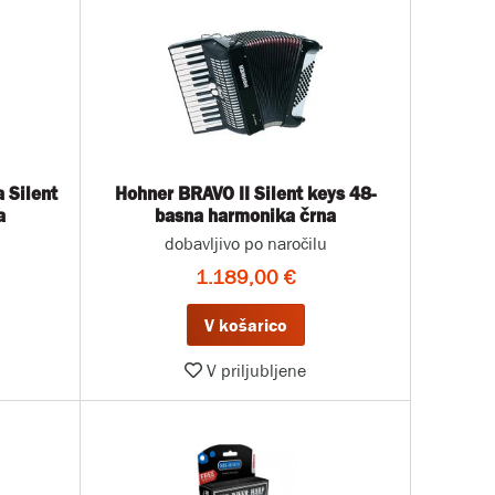
 Silent
Hohner BRAVO II Silent keys 48-
a
basna harmonika črna
dobavljivo po naročilu
1.189,00 €
V košarico
V priljubljene