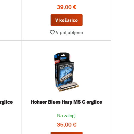
39,00 €
V košarico
V priljubljene
rglice
Hohner Blues Harp MS C orglice
Na zalogi
35,00 €