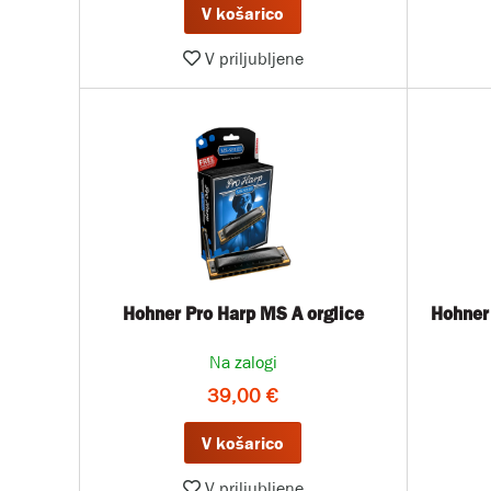
V košarico
V priljubljene
Hohner Pro Harp MS A orglice
Hohner
Na zalogi
39,00 €
V košarico
V priljubljene