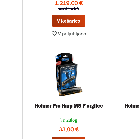
1.219,00 €
1.384,21 €
V košarico
V priljubljene
Hohner Pro Harp MS F orglice
Hohne
Na zalogi
33,00 €