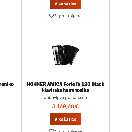
V košarico
V priljubljene
moniko
HOHNER AMICA Forte IV 120 Black
klavirska harmnonika
dobavljivo po naročilu
3.169,68 €
V košarico
V priljubljene