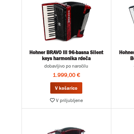
Hohner BRAVO III 96-basna Silent
Hohner
keys harmonika rdeča
B
dobavljivo po naročilu
1.999,00 €
V košarico
V priljubljene