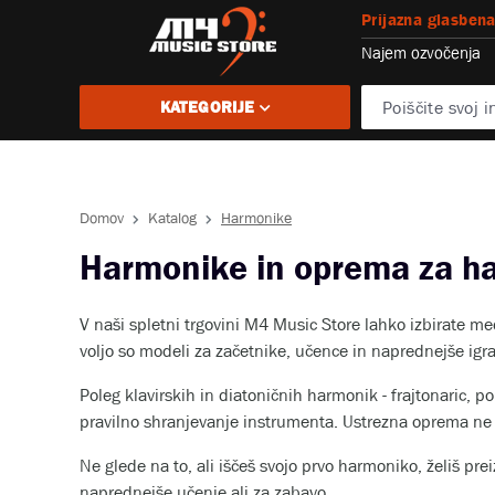
Prijazna glasbena
Najem ozvočenja
KATEGORIJE
Domov
Katalog
Harmonike
Harmonike in oprema za h
V naši spletni trgovini M4 Music Store lahko izbirate m
voljo so modeli za začetnike, učence in naprednejše igra
Poleg klavirskih in diatoničnih harmonik - frajtonaric, 
pravilno shranjevanje instrumenta. Ustrezna oprema ne l
Ne glede na to, ali iščeš svojo prvo harmoniko, želiš pre
naprednejše učenje ali za zabavo.