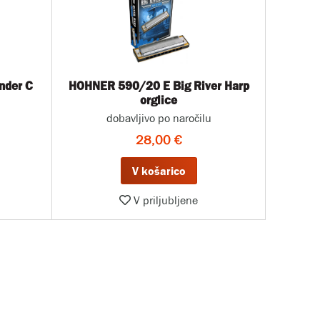
nder C
HOHNER 590/20 E Big River Harp
orglice
dobavljivo po naročilu
28,00 €
V košarico
V priljubljene