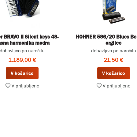
r BRAVO II Silent keys 48-
HOHNER 586/20 Blues Be
asna harmonika modra
orglice
dobavljivo po naročilu
dobavljivo po naročilu
1.189,00 €
21,50 €
V košarico
V košarico
V priljubljene
V priljubljene