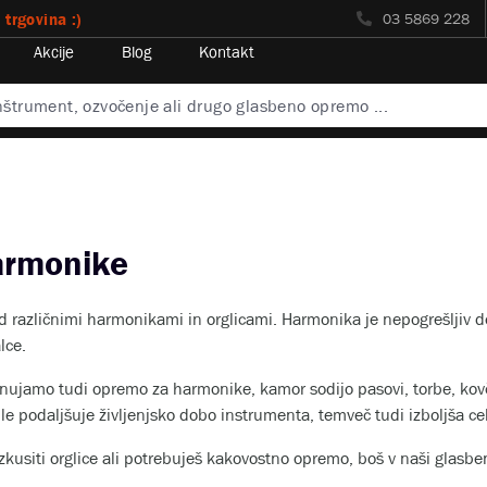
 trgovina :)
03 5869 228
Akcije
Blog
Kontakt
armonike
ed različnimi harmonikami in orglicami. Harmonika je nepogrešljiv 
lce.
ponujamo tudi opremo za harmonike, kamor sodijo pasovi, torbe, kovč
e podaljšuje življenjsko dobo instrumenta, temveč tudi izboljša cel
izkusiti orglice ali potrebuješ kakovostno opremo, boš v naši glasbe