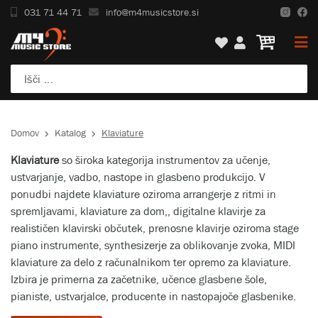
031 71 44 71
info@m4musicstore.si
Domov
Katalog
Klaviature
Klaviature
so široka kategorija instrumentov za učenje,
ustvarjanje, vadbo, nastope in glasbeno produkcijo. V
ponudbi najdete klaviature oziroma arrangerje z ritmi in
spremljavami, klaviature za dom,, digitalne klavirje za
realističen klavirski občutek, prenosne klavirje oziroma stage
piano instrumente, synthesizerje za oblikovanje zvoka, MIDI
klaviature za delo z računalnikom ter opremo za klaviature.
Izbira je primerna za začetnike, učence glasbene šole,
pianiste, ustvarjalce, producente in nastopajoče glasbenike.