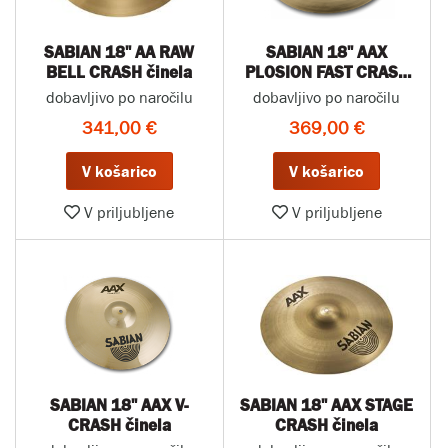
SABIAN 18" AA RAW
SABIAN 18" AAX
BELL CRASH činela
PLOSION FAST CRASH
činela
dobavljivo po naročilu
dobavljivo po naročilu
341,00 €
369,00 €
V košarico
V košarico
V priljubljene
V priljubljene
SABIAN 18" AAX V-
SABIAN 18" AAX STAGE
CRASH činela
CRASH činela