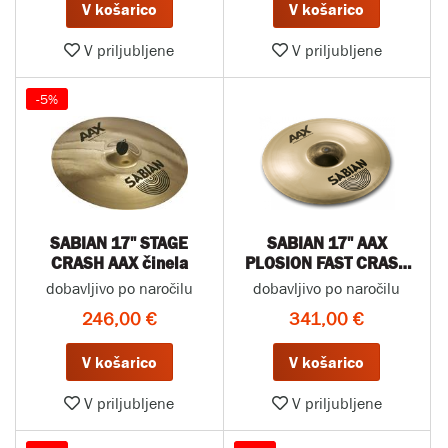
V košarico
V košarico
V priljubljene
V priljubljene
-5%
SABIAN 17" STAGE
SABIAN 17" AAX
CRASH AAX činela
PLOSION FAST CRASH
činela
dobavljivo po naročilu
dobavljivo po naročilu
246,00 €
341,00 €
V košarico
V košarico
V priljubljene
V priljubljene