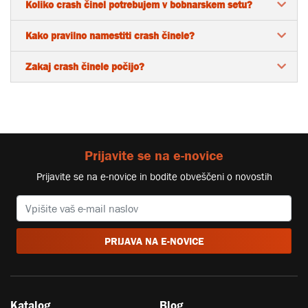
Koliko crash činel potrebujem v bobnarskem setu?
Kako pravilno namestiti crash činele?
Zakaj crash činele počijo?
Prijavite se na e-novice
Prijavite se na e-novice in bodite obveščeni o novostih
PRIJAVA NA E-NOVICE
Katalog
Blog