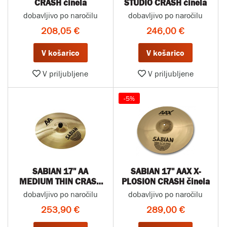
CRASH činela
STUDIO CRASH činela
dobavljivo po naročilu
dobavljivo po naročilu
208,05 €
246,00 €
V košarico
V košarico
V priljubljene
V priljubljene
-5%
SABIAN 17" AA
SABIAN 17" AAX X-
MEDIUM THIN CRASH
PLOSION CRASH činela
činela
dobavljivo po naročilu
dobavljivo po naročilu
253,90 €
289,00 €