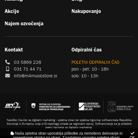
Akcije
Nakupovanje
Najem ozvočenja
Kontakt
Odpiralni čas
03 5869 228
POLETNI ODPIRALNI ČAS
031 71 44 71
pon - pet: 10 - 18h
info@m4musicstore.si
sob: 10 - 13h
Naložbo (Vavčer za digitalni marketing - spletna stran ter spletna trgovina) sofinancirata Republika
Slovenija in Evropska unija iz Evropskega sklada za regionalni razvoj. Sofinanciranje se je pridobilo
preko Vavčerja za digitalni marketing.
Naša spletna stran uporablja piškotke za nemoteno delovanje in
spremljanje obiska na strani. Z nadaljnjo uporabo spletne strani
OK