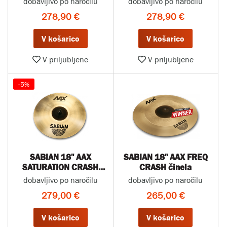
dobavljivo po naročilu
dobavljivo po naročilu
278,90 €
278,90 €
V košarico
V košarico
V priljubljene
V priljubljene
-5%
SABIAN 18" AAX
SABIAN 18" AAX FREQ
SATURATION CRASH
CRASH činela
činela
dobavljivo po naročilu
dobavljivo po naročilu
279,00 €
265,00 €
V košarico
V košarico