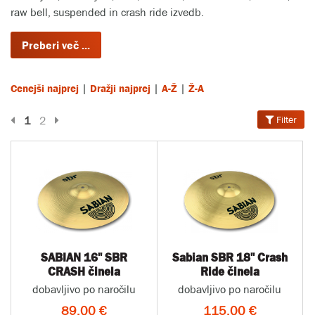
raw bell, suspended in crash ride izvedb.
|
|
|
Cenejši najprej
Dražji najprej
A-Ž
Ž-A
Prejšnja stran
Naslednja stran
1
2
Filter
SABIAN 16" SBR
Sabian SBR 18" Crash
CRASH činela
Ride činela
dobavljivo po naročilu
dobavljivo po naročilu
89,00 €
115,00 €