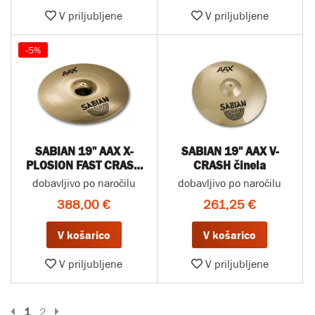
V priljubljene
V priljubljene
-5%
SABIAN 19" AAX X-
SABIAN 19" AAX V-
PLOSION FAST CRASH
CRASH činela
činela
dobavljivo po naročilu
dobavljivo po naročilu
388,00 €
261,25 €
V košarico
V košarico
V priljubljene
V priljubljene
Prejšnja stran
Naslednja stran
1
2