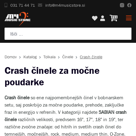
031 71 44 71
info@m4musicstore.si
Domov
Katalog
Tolkala
Činele
Crash činele
Crash činele za močne
poudarke
Crash činele
so ene najpomembnejših činel v bobnarskem
setu, saj poskrbijo za močne poudarke, prehode, zaključke
fraz in energijo v refrenih. V kategoriji najdete
SABIAN crash
činele
različnih velikosti, predvsem 16", 17", 18" in 19", ter
različne zvočne značaje: od hitrih in svetlih crash činel do
temnejših, močnejših, rock, medium, medium thin, O-Zone,