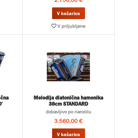
2.750,00 €
V košarico
V priljubljene
ična
Melodija diatonična hamonika
'
38cm STANDARD
dobavljivo po naročilu
3.560,00 €
V košarico