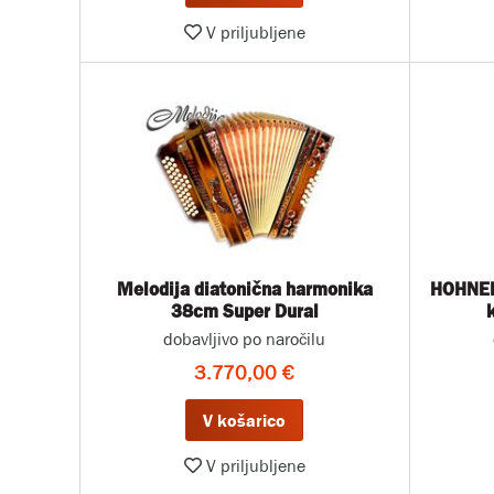
V priljubljene
Melodija diatonična harmonika
HOHNER
38cm Super Dural
dobavljivo po naročilu
3.770,00 €
V košarico
V priljubljene