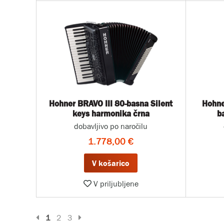
Hohner BRAVO III 80-basna Silent
Hohne
keys harmonika črna
b
dobavljivo po naročilu
1.778,00 €
V košarico
V priljubljene
Prejšnja stran
Naslednja stran
1
2
3