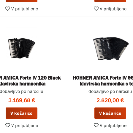
V priljubljene
V priljubljene
 AMICA Forte IV 120 Black
HOHNER AMICA Forte IV 96
klavirska harmnonika
klavirska harmonika s t
dobavljivo po naročilu
dobavljivo po naročilu
3.169,68 €
2.820,00 €
V košarico
V košarico
V priljubljene
V priljubljene