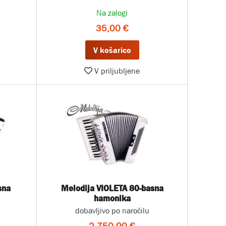
Na zalogi
35,00 €
V košarico
V priljubljene
sna
Melodija VIOLETA 80-basna
hamonika
dobavljivo po naročilu