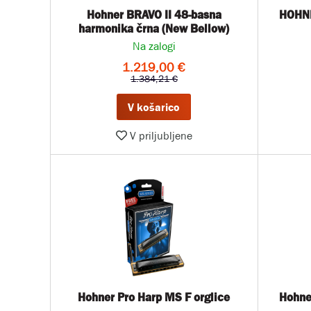
Hohner BRAVO II 48-basna
HOHNE
harmonika črna (New Bellow)
Na zalogi
1.219,00 €
1.384,21 €
V košarico
V priljubljene
Hohner Pro Harp MS F orglice
Hohne