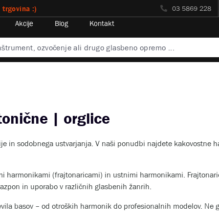
 trgovina :)
03 5869 228
Akcije
Blog
Kontakt
tonične | orglice
cije in sodobnega ustvarjanja. V naši ponudbi najdete kakovostne h
i harmonikami (frajtonaricami) in ustnimi harmonikami. Frajtonari
azpon in uporabo v različnih glasbenih žanrih.
števila basov – od otroških harmonik do profesionalnih modelov. Ne g