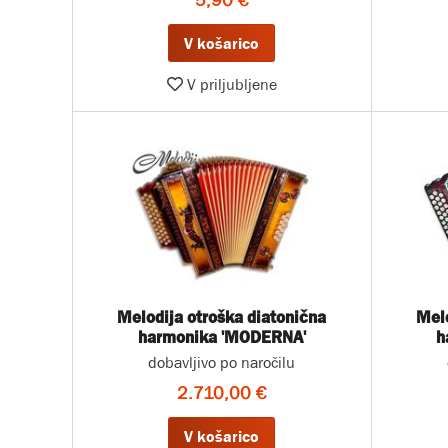
5,90 €
V košarico
V priljubljene
Melodija otroška diatonična
Melo
harmonika 'MODERNA'
h
dobavljivo po naročilu
2.710,00 €
V košarico