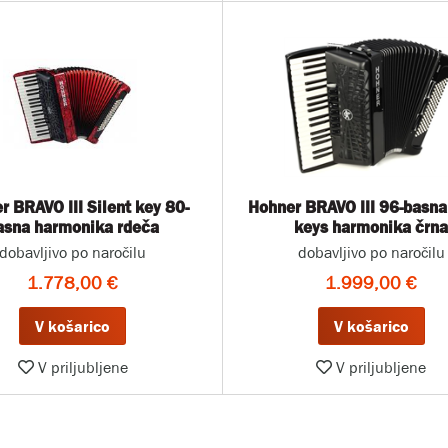
r BRAVO III Silent key 80-
Hohner BRAVO III 96-basna
asna harmonika rdeča
keys harmonika črn
dobavljivo po naročilu
dobavljivo po naročilu
1.778,00 €
1.999,00 €
V košarico
V košarico
V priljubljene
V priljubljene