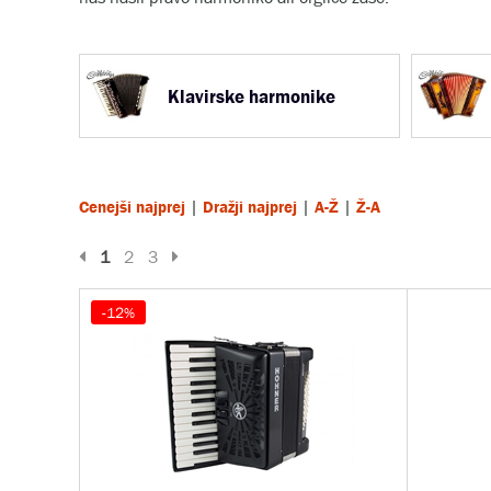
Klavirske harmonike
|
|
|
Cenejši najprej
Dražji najprej
A-Ž
Ž-A
Prejšnja stran
Naslednja stran
1
2
3
-12%