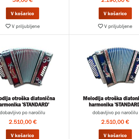
39,00 €
2.190,00 €
V košarico
V košarico
V priljubljene
V priljubljene
dija otroška diatonična
Melodija otroška diaton
armonika 'STANDARD'
harmonika 'STANDARD
dobavljivo po naročilu
dobavljivo po naročilu
2.510,00 €
2.510,00 €
V košarico
V košarico