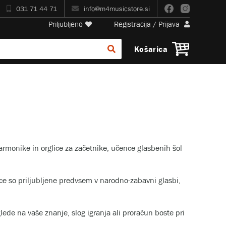
031 71 44 71
info@m4musicstore.si
Priljubljeno
Registracija
/
Prijava
Košarica
armonike in orglice za začetnike, učence glasbenih šol
ce so priljubljene predvsem v narodno-zabavni glasbi,
lede na vaše znanje, slog igranja ali proračun boste pri