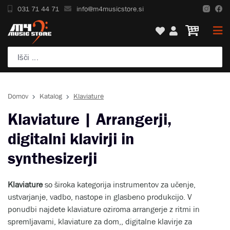
031 71 44 71
info@m4musicstore.si
Domov
Katalog
Klaviature
Klaviature | Arrangerji,
digitalni klavirji in
synthesizerji
Klaviature
so široka kategorija instrumentov za učenje,
ustvarjanje, vadbo, nastope in glasbeno produkcijo. V
ponudbi najdete klaviature oziroma arrangerje z ritmi in
spremljavami, klaviature za dom,, digitalne klavirje za