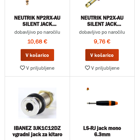
NEUTRIK NP2RX-AU
NEUTRIK NP2X-AU
SILENT JACK
SILENT JACK
KONEKTOR KOTNI
KONEKTOR
dobavljivo po naročilu
dobavljivo po naročilu
10,68 €
9,76 €
V košarico
V košarico
V priljubljene
V priljubljene
IBANEZ 3JK1C12DZ
LS-RJ jack mono
vgradni jack za kitaro
6.3mm