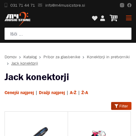
031 71 44 71
info@m4musicstore.si
Domov
Katalog
Pribor za glasbenike
Konektorji in pretvorniki
Jack konektorji
Jack konektorji
|
|
|
Cenejši najprej
Dražji najprej
A-Ž
Ž-A
Filter