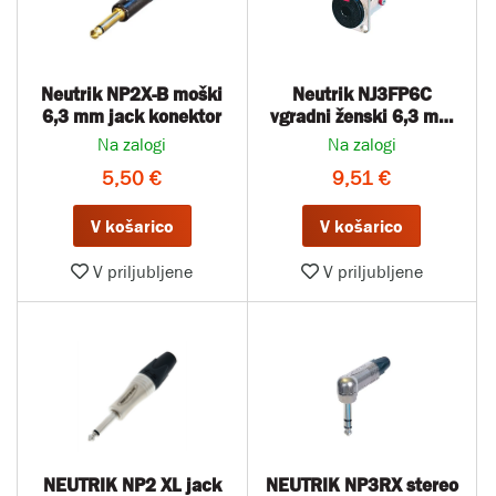
Neutrik NP2X-B moški
Neutrik NJ3FP6C
6,3 mm jack konektor
vgradni ženski 6,3 mm
jack konektor
Na zalogi
Na zalogi
5,50 €
9,51 €
V košarico
V košarico
V priljubljene
V priljubljene
NEUTRIK NP2 XL jack
NEUTRIK NP3RX stereo