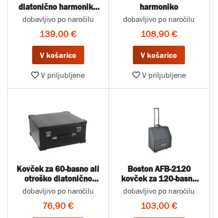
diatonično harmoniko
harmoniko
36-38 cm
dobavljivo po naročilu
dobavljivo po naročilu
139,00 €
108,90 €
V košarico
V košarico
V priljubljene
V priljubljene
Kovček za 60-basno ali
Boston AFB-2120
otroško diatonično
kovček za 120-basno
harmoniko
harmoniko
dobavljivo po naročilu
dobavljivo po naročilu
76,90 €
103,00 €