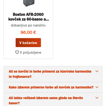
Boston AFB-2060
kovček za 60-basno ali
36 cm diatonično
dobavljivo po naročilu
harmoniko
96,00 €
V košarico
V priljubljene
Ali so kovčki in torbe primerni za klavirske harmonike
in frajtonarce?
Kako izberem primerno torbo ali kovček za harmoniko?
Ali lahko velikost izberem samo glede na število
basov?