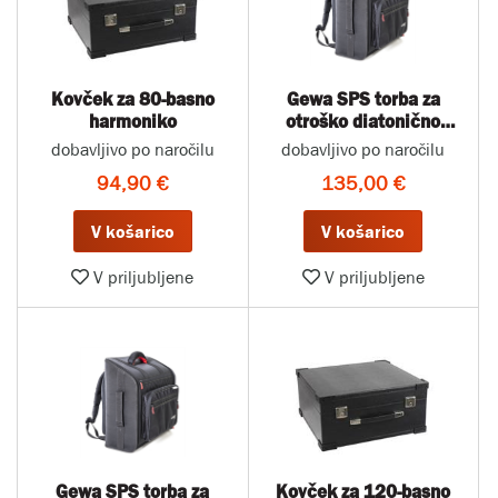
Kovček za 80-basno
Gewa SPS torba za
harmoniko
otroško diatonično
harmoniko
dobavljivo po naročilu
dobavljivo po naročilu
94,90 €
135,00 €
V košarico
V košarico
V priljubljene
V priljubljene
Gewa SPS torba za
Kovček za 120-basno