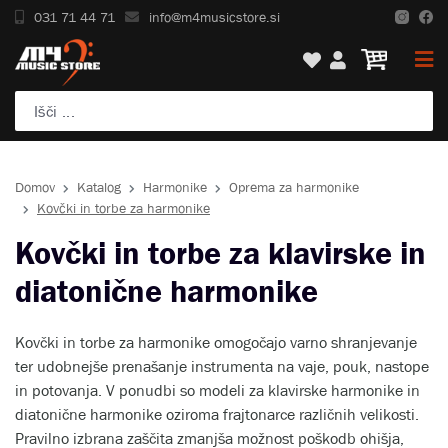
031 71 44 71
info@m4musicstore.si
Domov
Katalog
Harmonike
Oprema za harmonike
Kovčki in torbe za harmonike
Kovčki in torbe za klavirske in
diatonične harmonike
Kovčki in torbe za harmonike omogočajo varno shranjevanje
ter udobnejše prenašanje instrumenta na vaje, pouk, nastope
in potovanja. V ponudbi so modeli za klavirske harmonike in
diatonične harmonike oziroma frajtonarce različnih velikosti.
Pravilno izbrana zaščita zmanjša možnost poškodb ohišja,