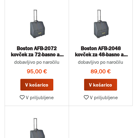
Boston AFB-2072
Boston AFB-2048
kovček za 72-basno ali
kovček za 48-basno ali
38 cm diatonično
30/32 cm diatonično
dobavljivo po naročilu
dobavljivo po naročilu
harmoniko
harmoniko
95,00 €
89,00 €
V košarico
V košarico
V priljubljene
V priljubljene