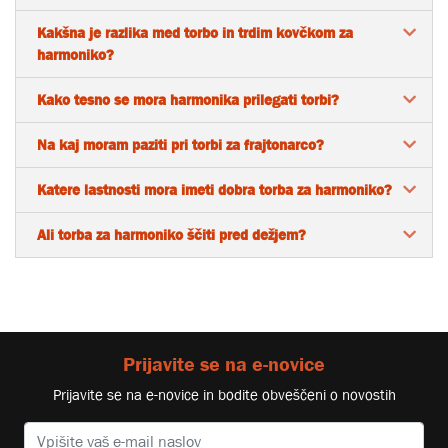
Kakšna je razlika med torbo in trdim kovčkom za
harmoniko?
Kako tesno se mora harmonika prilegati torbi?
Na kaj moram paziti pri torbi za frajtonarco?
Katere lastnosti mora imeti dobra torba za harmoniko?
Ali torba za harmoniko ščiti pred dežjem?
Prijavite se na e-novice
Prijavite se na e-novice in bodite obveščeni o novostih