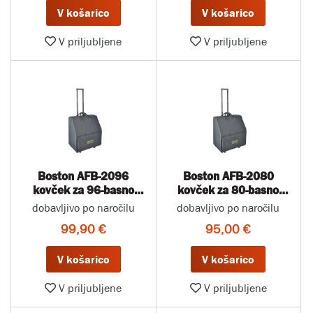
V košarico
V košarico
V priljubljene
V priljubljene
Boston AFB-2096
Boston AFB-2080
kovček za 96-basno
kovček za 80-basno
harmoniko
harmoniko
dobavljivo po naročilu
dobavljivo po naročilu
99,90 €
95,00 €
V košarico
V košarico
V priljubljene
V priljubljene