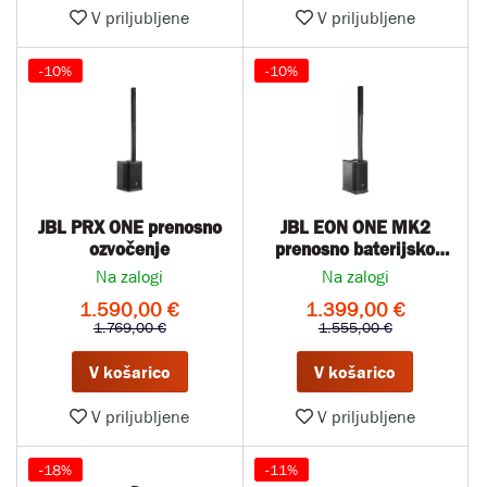
V priljubljene
V priljubljene
-10%
-10%
JBL PRX ONE prenosno
JBL EON ONE MK2
ozvočenje
prenosno baterijsko
ozvočenje
Na zalogi
Na zalogi
1.590,00 €
1.399,00 €
1.769,00 €
1.555,00 €
V košarico
V košarico
V priljubljene
V priljubljene
-18%
-11%