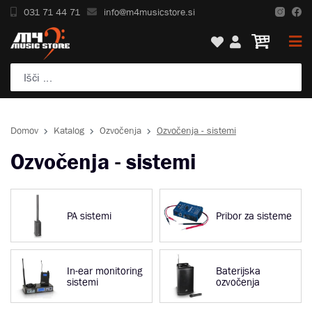
031 71 44 71
info@m4musicstore.si
Domov
Katalog
Ozvočenja
Ozvočenja - sistemi
Ozvočenja - sistemi
PA sistemi
Pribor za sisteme
In-ear monitoring
Baterijska
sistemi
ozvočenja