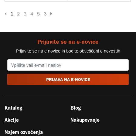
Prejšnja stran
Naslednja stran
1
2
3
4
5
6
Prijavite se na e-novice
Prijavite se na e-novice in bodite obveščeni o novostih
PRIJAVA NA E-NOVICE
Katalog
Blog
Akcije
Nakupovanje
Najem ozvočenja