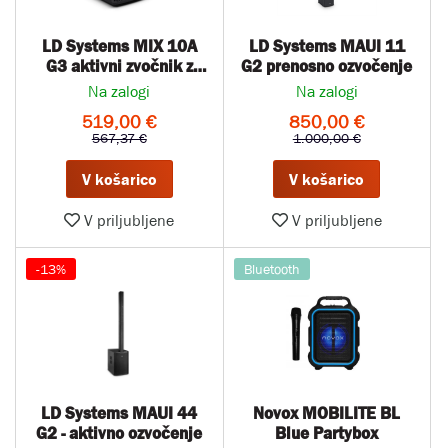
LD Systems MIX 10A
LD Systems MAUI 11
G3 aktivni zvočnik z
G2 prenosno ozvočenje
mešalno mizo
Na zalogi
Na zalogi
519,00 €
850,00 €
567,37 €
1.000,00 €
V košarico
V košarico
V priljubljene
V priljubljene
-13%
Bluetooth
LD Systems MAUI 44
Novox MOBILITE BL
G2 - aktivno ozvočenje
Blue Partybox