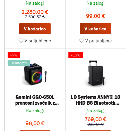
Na zalogi
Na zalogi
2.280,00 €
99,00 €
2.630,52 €
V košarico
V košarico
V priljubljene
V priljubljene
-6%
-13%
Bluetooth
Gemini GGO-650L
LD Systems ANNY® 10
prenosni zvočnik z
HHD B8 Bluetooth
mikrofonom
prenosni baterijski
Na zalogi
Na zalogi
zvočnik
769,00 €
98,00 €
883,16 €