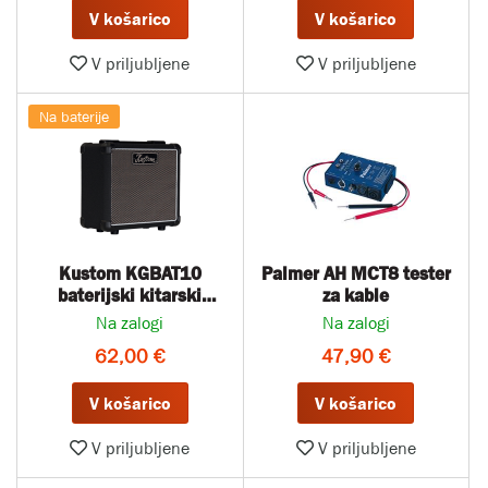
V košarico
V košarico
V priljubljene
V priljubljene
Na baterije
Kustom KGBAT10
Palmer AH MCT8 tester
baterijski kitarski
za kable
ojačevalnik
Na zalogi
Na zalogi
62,00 €
47,90 €
V košarico
V košarico
V priljubljene
V priljubljene