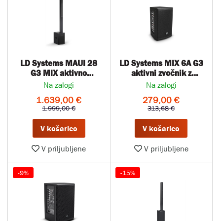
LD Systems MAUI 28
LD Systems MIX 6A G3
G3 MIX aktivno
aktivni zvočnik z
ozvočenje
mešalno mizo
Na zalogi
Na zalogi
1.639,00 €
279,00 €
1.999,00 €
313,68 €
V košarico
V košarico
V priljubljene
V priljubljene
-9%
-15%