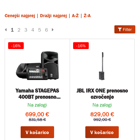
|
|
|
Cenejši najprej
Dražji najprej
A-Ž
Ž-A
Prejšnja stran
Naslednja stran
1
2
3
4
5
6
Filter
-16%
-16%
Yamaha STAGEPAS
JBL IRX ONE prenosno
400BT prenosno
ozvočenje
ozvočenje
Na zalogi
Na zalogi
699,00 €
829,00 €
831,58 €
992,00 €
V košarico
V košarico