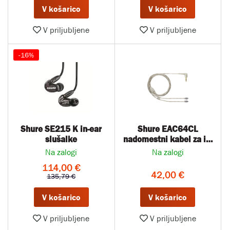
V košarico
V košarico
V priljubljene
V priljubljene
-16%
Shure SE215 K in-ear
Shure EAC64CL
slušalke
nadomestni kabel za in-
ear slušalke
Na zalogi
Na zalogi
114,00 €
42,00 €
135,79 €
V košarico
V košarico
V priljubljene
V priljubljene