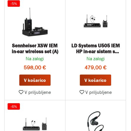
-5%
Sennheiser XSW IEM
LD Systems U505 IEM
in-ear wireless set (A)
HP in-ear sistem s
slušalkami
Na zalogi
Na zalogi
598,00 €
479,00 €
V košarico
V košarico
V priljubljene
V priljubljene
-6%