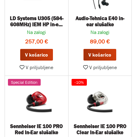
LD Systems U305 (584-
Audio-Tehnica E40 in-
608MHz) IEM HP in-ear
ear slušalke
sistem s slušalkami
Na zalogi
Na zalogi
257,00 €
89,00 €
V košarico
V košarico
V priljubljene
V priljubljene
Special Edition
-10%
Sennheiser IE 100 PRO
Sennheiser IE 100 PRO
Red In-Ear slušalke
Clear In-Ear slušalke