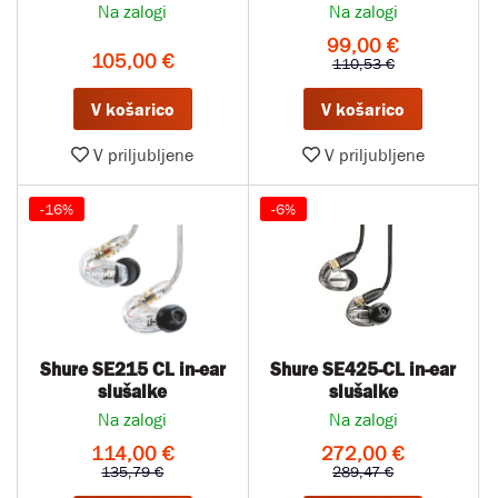
Na zalogi
Na zalogi
99,00 €
105,00 €
110,53 €
V košarico
V košarico
V priljubljene
V priljubljene
-16%
-6%
Shure SE215 CL in-ear
Shure SE425-CL in-ear
slušalke
slušalke
Na zalogi
Na zalogi
114,00 €
272,00 €
135,79 €
289,47 €