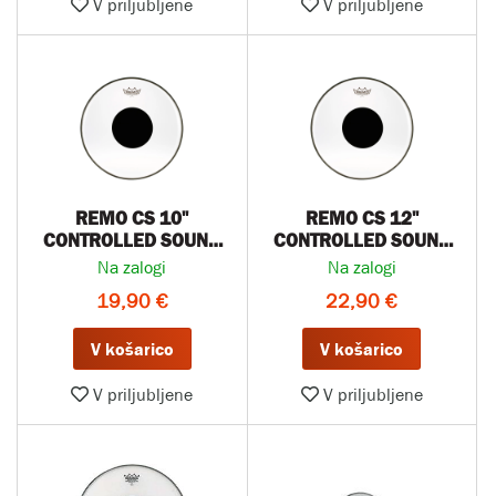
V priljubljene
V priljubljene
REMO CS 10''
REMO CS 12''
CONTROLLED SOUND
CONTROLLED SOUND
clear opna za tom
clear opna
Na zalogi
Na zalogi
19,90 €
22,90 €
V košarico
V košarico
V priljubljene
V priljubljene