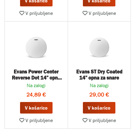
V košarico
V košarico
V priljubljene
V priljubljene
Evans Power Center
Evans ST Dry Coated
Reverse Dot 14'' opna
14'' opna za snare
za snare
Na zalogi
Na zalogi
24,89 €
29,00 €
V košarico
V košarico
V priljubljene
V priljubljene