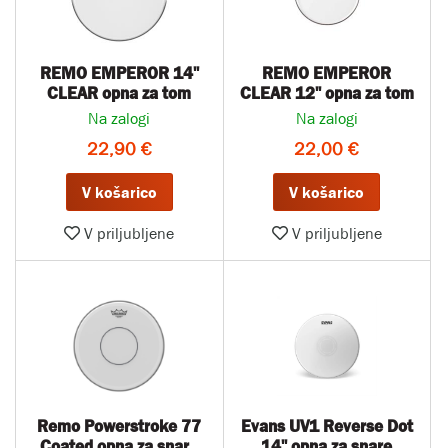
REMO EMPEROR 14''
REMO EMPEROR
CLEAR opna za tom
CLEAR 12" opna za tom
Na zalogi
Na zalogi
22,90 €
22,00 €
V košarico
V košarico
V priljubljene
V priljubljene
Remo Powerstroke 77
Evans UV1 Reverse Dot
Coated opna za snare
14'' opna za snare