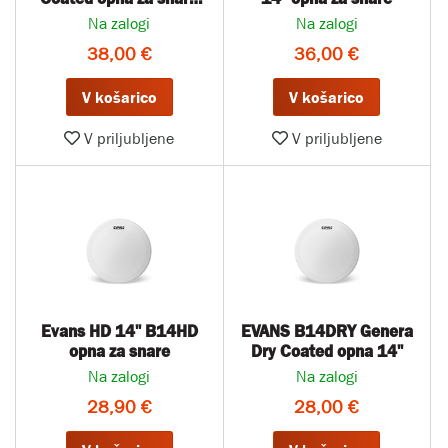
14"
Na zalogi
Na zalogi
38,00 €
36,00 €
V košarico
V košarico
V priljubljene
V priljubljene
Evans HD 14'' B14HD
EVANS B14DRY Genera
opna za snare
Dry Coated opna 14"
Na zalogi
Na zalogi
28,90 €
28,00 €