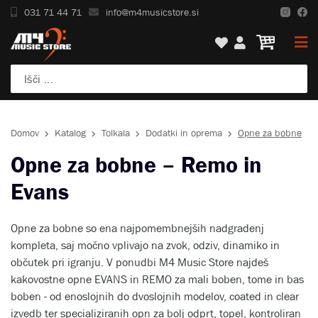
031 71 44 71
info@m4musicstore.si
Domov
Katalog
Tolkala
Dodatki in oprema
Opne za bobne
Opne za bobne – Remo in
Evans
Opne za bobne so ena najpomembnejših nadgradenj
kompleta, saj močno vplivajo na zvok, odziv, dinamiko in
občutek pri igranju. V ponudbi M4 Music Store najdeš
kakovostne opne EVANS in REMO za mali boben, tome in bas
boben - od enoslojnih do dvoslojnih modelov, coated in clear
izvedb ter specializiranih opn za bolj odprt, topel, kontroliran