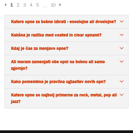
Prejšnja stran
Naslednja stran
1
2
3
4
5
10
...
Katere opne za bobne izbrati - enoslojne ali dvoslojne?
Kakšna je razlika med coated in clear opnami?
Kdaj je čas za menjavo opne?
Ali moram zamenjati obe opni na bobnu ali samo
zgornjo?
Kako pomembna je pravilna uglasitev novih opn?
Katere opne so najbolj primerne za rock, metal, pop ali
jazz?