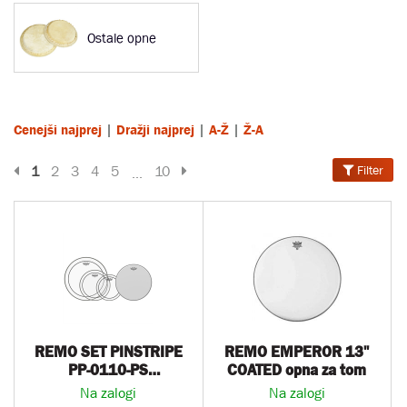
Ostale opne
|
|
|
Cenejši najprej
Dražji najprej
A-Ž
Ž-A
Prejšnja stran
Naslednja stran
1
2
3
4
5
10
Filter
...
REMO SET PINSTRIPE
REMO EMPEROR 13''
PP-0110-PS
COATED opna za tom
10,12,14+14
Na zalogi
Na zalogi