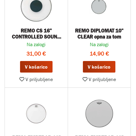
REMO CS 16''
REMO DIPLOMAT 10"
CONTROLLED SOUND
CLEAR opna za tom
clear opna za tom
Na zalogi
Na zalogi
31,00 €
14,90 €
V košarico
V košarico
V priljubljene
V priljubljene