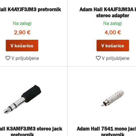
all K4AYJF3JM3 pretvornik
Adam Hall K4AJF3JM3A k
stereo adapter
Na zalogi
Na zalogi
2,90 €
4,00 €
V košarico
V košarico
V priljubljene
V priljubljene
all K3AMF3JM3 stereo jack
Adam Hall 7541 mono jac
pretvornik
pretvornik