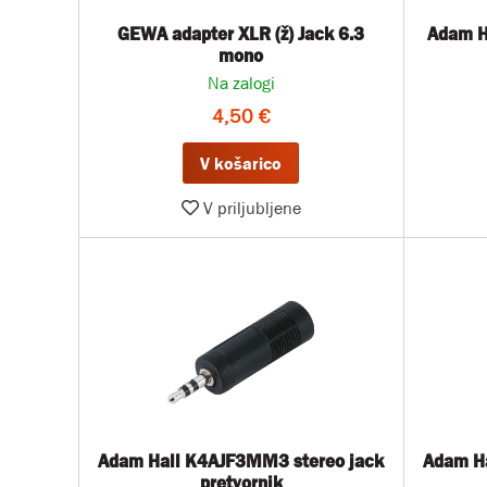
GEWA adapter XLR (ž) Jack 6.3
Adam H
mono
Na zalogi
4,50 €
V košarico
V priljubljene
Adam Hall K4AJF3MM3 stereo jack
Adam H
pretvornik