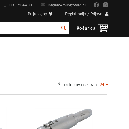
031 71 44 71
info@m4musicstore.si
Priljubljeno
Registracija
/
Prijava
Košarica
Št. izdelkov na stran:
24