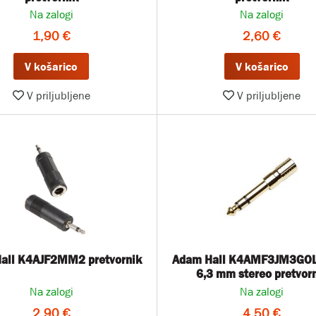
Na zalogi
Na zalogi
1,90 €
2,60 €
V košarico
V košarico
V priljubljene
V priljubljene
all K4AJF2MM2 pretvornik
Adam Hall K4AMF3JM3GOLD 3,
6,3 mm stereo pretvor
Na zalogi
Na zalogi
2,90 €
4,50 €