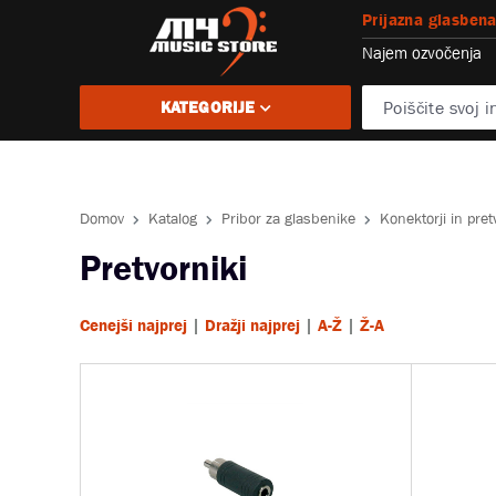
Prijazna glasbena
Najem ozvočenja
KATEGORIJE
Domov
Katalog
Pribor za glasbenike
Konektorji in pret
Pretvorniki
|
|
|
Cenejši najprej
Dražji najprej
A-Ž
Ž-A