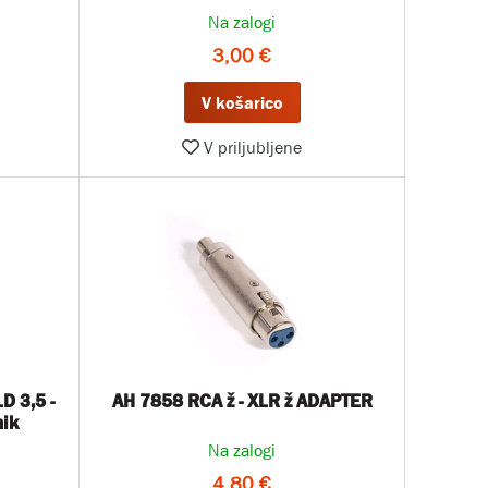
Na zalogi
3,00 €
V košarico
V priljubljene
5 -
AH 7858 RCA ž - XLR ž ADAPTER
nik
Na zalogi
4,80 €