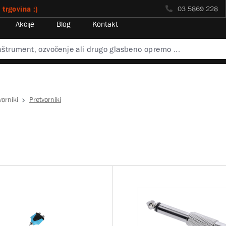
 trgovina :)
03 5869 228
Akcije
Blog
Kontakt
vorniki
Pretvorniki