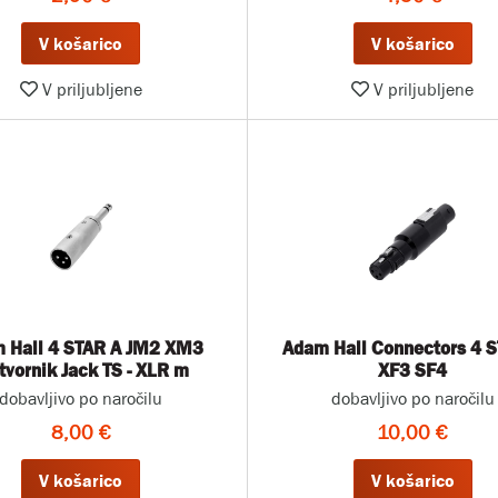
V košarico
V košarico
V priljubljene
V priljubljene
 Hall 4 STAR A JM2 XM3
Adam Hall Connectors 4 
tvornik Jack TS - XLR m
XF3 SF4
dobavljivo po naročilu
dobavljivo po naročilu
8,00 €
10,00 €
V košarico
V košarico