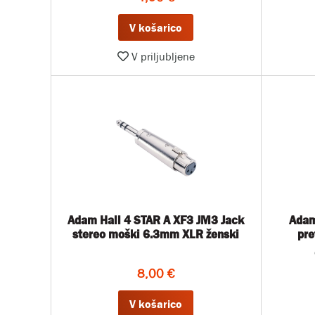
V košarico
V priljubljene
Adam Hall 4 STAR A XF3 JM3 Jack
Adam
stereo moški 6.3mm XLR ženski
pre
8,00 €
V košarico