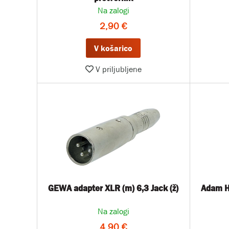
Na zalogi
2,90 €
V košarico
V priljubljene
GEWA adapter XLR (m) 6,3 Jack (ž)
Adam H
Na zalogi
4,90 €