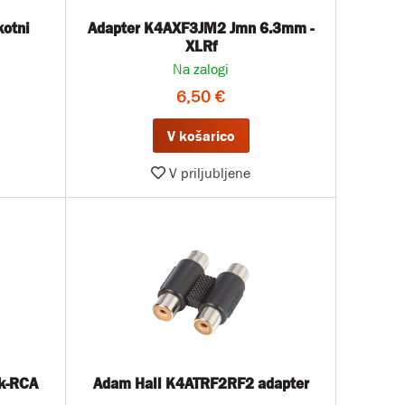
otni
Adapter K4AXF3JM2 Jmn 6.3mm -
XLRf
Na zalogi
6,50 €
V košarico
V priljubljene
k-RCA
Adam Hall K4ATRF2RF2 adapter