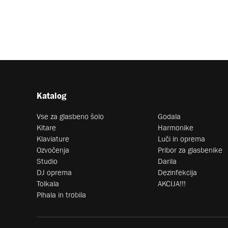
Katalog
Vse za glasbeno šolo
Godala
Kitare
Harmonike
Klaviature
Luči in oprema
Ozvočenja
Pribor za glasbenike
Studio
Darila
DJ oprema
Dezinfekcija
Tolkala
AKCIJA!!!
Pihala in trobila