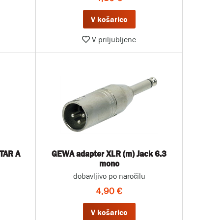
V košarico
V priljubljene
STAR A
GEWA adapter XLR (m) Jack 6.3
mono
dobavljivo po naročilu
4,90 €
V košarico