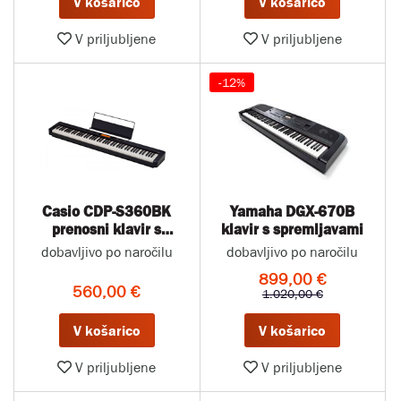
V košarico
V košarico
V priljubljene
V priljubljene
-12%
Casio CDP-S360BK
Yamaha DGX-670B
prenosni klavir s
klavir s spremljavami
spremljavami
dobavljivo po naročilu
dobavljivo po naročilu
899,00 €
560,00 €
1.020,00 €
V košarico
V košarico
V priljubljene
V priljubljene