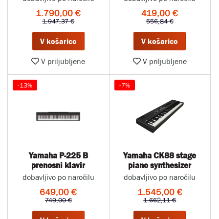
1.790,00 €
419,00 €
1.947,37 €
556,84 €
V košarico
V košarico
V priljubljene
V priljubljene
-13%
-7%
Yamaha P-225 B
Yamaha CK88 stage
prenosni klavir
piano synthesizer
dobavljivo po naročilu
dobavljivo po naročilu
649,00 €
1.545,00 €
749,00 €
1.662,11 €