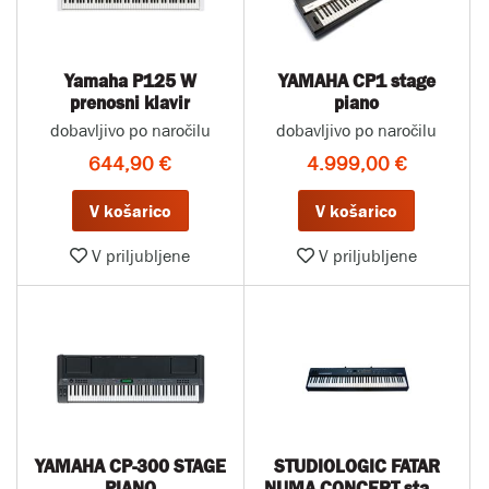
Yamaha P125 W
YAMAHA CP1 stage
prenosni klavir
piano
dobavljivo po naročilu
dobavljivo po naročilu
644,90 €
4.999,00 €
V košarico
V košarico
V priljubljene
V priljubljene
YAMAHA CP-300 STAGE
STUDIOLOGIC FATAR
PIANO
NUMA CONCERT stage