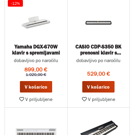
-12%
Yamaha DGX-670W
CASIO CDP-S350 BK
klavir s spremljavami
prenosni klavir s
spremljavami
dobavljivo po naročilu
dobavljivo po naročilu
899,00 €
529,00 €
1.020,00 €
V košarico
V košarico
V priljubljene
V priljubljene