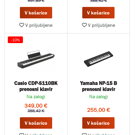
597,89 €
388,42 €
V košarico
V košarico
V priljubljene
V priljubljene
-10%
Casio CDP-S110BK
Yamaha NP-15 B
prenosni klavir
prenosni klavir
Na zalogi
Na zalogi
349,00 €
255,00 €
388,42 €
V košarico
V košarico