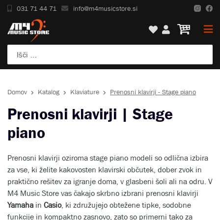
031 71 44 71
info@m4musicstore.si
Domov
Katalog
Klaviature
Prenosni klavirji - Stage piano
Prenosni klavirji | Stage
piano
Prenosni klavirji oziroma stage piano modeli so odlična izbira
za vse, ki želite kakovosten klavirski občutek, dober zvok in
praktično rešitev za igranje doma, v glasbeni šoli ali na odru. V
M4 Music Store vas čakajo skrbno izbrani prenosni klavirji
Yamaha
in
Casio
, ki združujejo obtežene tipke, sodobne
funkcije in kompaktno zasnovo, zato so primerni tako za