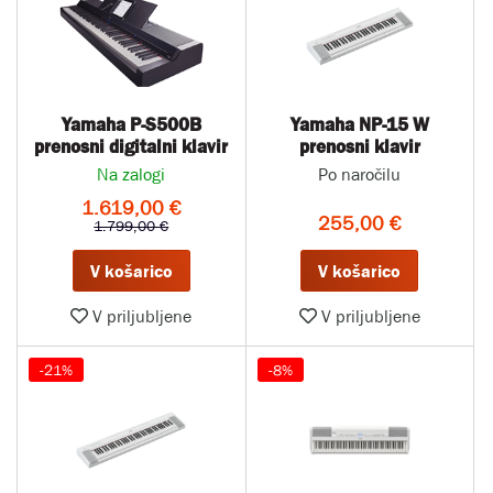
Yamaha P-S500B
Yamaha NP-15 W
prenosni digitalni klavir
prenosni klavir
Na zalogi
Po naročilu
1.619,00 €
255,00 €
1.799,00 €
V košarico
V košarico
V priljubljene
V priljubljene
-21%
-8%