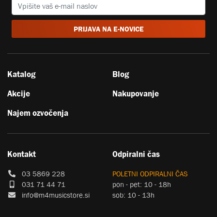
PRIJAVA NA E-NOVICE
Katalog
Blog
Akcije
Nakupovanje
Najem ozvočenja
Kontakt
Odpiralni čas
03 5869 228
POLETNI ODPIRALNI ČAS
031 71 44 71
pon - pet: 10 - 18h
info@m4musicstore.si
sob: 10 - 13h