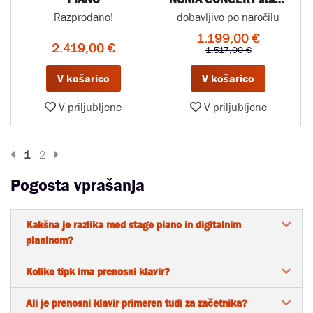
piano
Razprodano!
dobavljivo po naročilu
1.199,00 €
2.419,00 €
1.517,00 €
V košarico
V košarico
V priljubljene
V priljubljene
Prejšnja stran
Naslednja stran
1
2
Pogosta vprašanja
Kakšna je razlika med stage piano in digitalnim
pianinom?
Koliko tipk ima prenosni klavir?
Ali je prenosni klavir primeren tudi za začetnika?