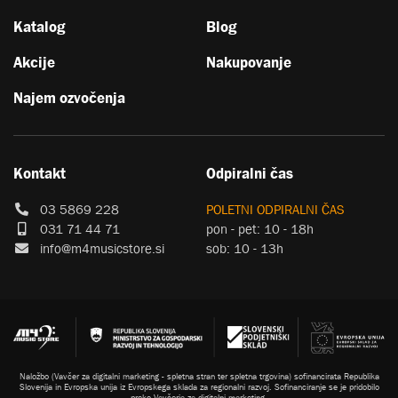
Katalog
Blog
Akcije
Nakupovanje
Najem ozvočenja
Kontakt
Odpiralni čas
03 5869 228
POLETNI ODPIRALNI ČAS
031 71 44 71
pon - pet: 10 - 18h
info@m4musicstore.si
sob: 10 - 13h
Naložbo (Vavčer za digitalni marketing - spletna stran ter spletna trgovina) sofinancirata Republika
Slovenija in Evropska unija iz Evropskega sklada za regionalni razvoj. Sofinanciranje se je pridobilo
preko Vavčerja za digitalni marketing.