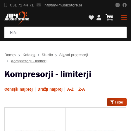
031 71 44 71
info@m4musicstore.si
Domov
Katalog
Studio
Signal procesorji
Kompresorji - limiterji
Kompresorji - limiterji
|
|
|
Cenejši najprej
Dražji najprej
A-Ž
Ž-A
Filter