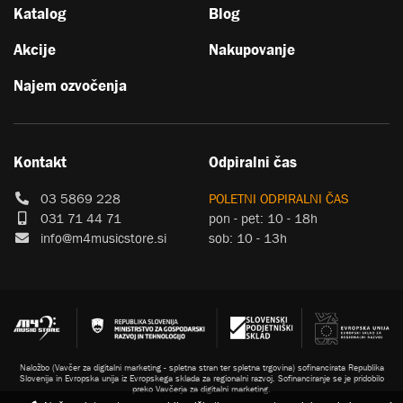
Katalog
Blog
Akcije
Nakupovanje
Najem ozvočenja
Kontakt
Odpiralni čas
03 5869 228
POLETNI ODPIRALNI ČAS
031 71 44 71
pon - pet: 10 - 18h
info@m4musicstore.si
sob: 10 - 13h
Naložbo (Vavčer za digitalni marketing - spletna stran ter spletna trgovina) sofinancirata Republika
Slovenija in Evropska unija iz Evropskega sklada za regionalni razvoj. Sofinanciranje se je pridobilo
preko Vavčerja za digitalni marketing.