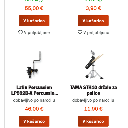
55,00 €
3,90 €
V košarico
V košarico
V priljubljene
V priljubljene
Latin Percussion
TAMA STH10 držalo za
LP592B-X Percussion
palice
Claw dodatno stojalo
dobavljivo po naročilu
dobavljivo po naročilu
46,00 €
11,90 €
V košarico
V košarico