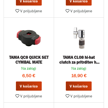
V košarico
V košarico
V priljubljene
V priljubljene
TAMA QC8 QUICK SET
TAMA CL08 hi-hat
CYMBAL MATE
clutch za pritrditev hi-
hat činele
Na zalogi
Na zalogi
6,50 €
16,90 €
V košarico
V košarico
V priljubljene
V priljubljene