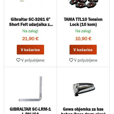
Gibraltar SC-3261 6"
TAMA TTL10 Tension
Short Felt udarjalka za
Lock (10 kom)
bas boben
Na zalogi
Na zalogi
21,90 €
10,90 €
V košarico
V košarico
V priljubljene
V priljubljene
GIBRALTAR SC-LRM-1
Gewa objemka za bas