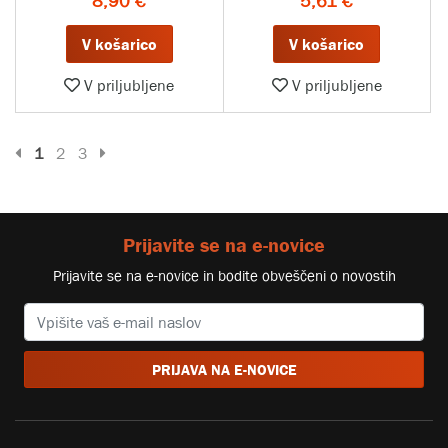
8,90 €
5,61 €
V košarico
V košarico
V priljubljene
V priljubljene
Prejšnja stran
Naslednja stran
1
2
3
Prijavite se na e-novice
Prijavite se na e-novice in bodite obveščeni o novostih
PRIJAVA NA E-NOVICE