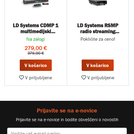
LD Systems CDMP 1
LD Systems RSMP
multimedijski
radio streaming
predvajalnik CD, USB,
medijski predvajalnik
Na zalogi
Pokličite za ceno!
SD, MP3
279,00 €
379,00 €
V košarico
V košarico
V priljubljene
V priljubljene
Prijavite se na e-novice
Prijavite se na e-novice in bodite obveščeni o novostih