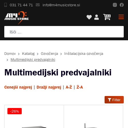
031 71 44 71
info@m4musicstore.si
Domov
Katalog
Ozvočenja
Inštalacijska ozvočenja
Multimedijski predvajalniki
Multimedijski predvajalniki
|
|
|
Cenejši najprej
Dražji najprej
A-Ž
Ž-A
Filter
-26%