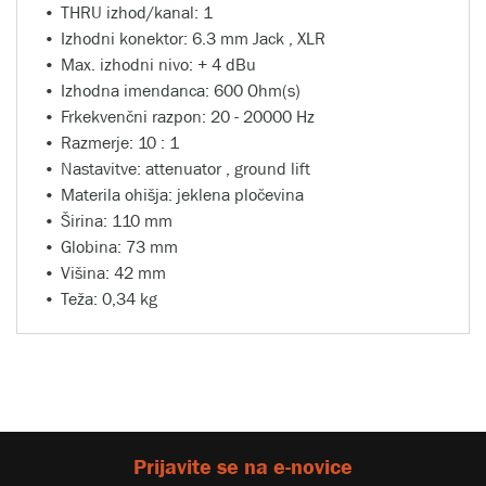
THRU izhod/kanal: 1
Izhodni konektor: 6.3 mm Jack , XLR
Max. izhodni nivo: + 4 dBu
Izhodna imendanca: 600 Ohm(s)
Frkekvenčni razpon: 20 - 20000 Hz
Razmerje: 10 : 1
Nastavitve: attenuator , ground lift
Materila ohišja: jeklena pločevina
Širina: 110 mm
Globina: 73 mm
Višina: 42 mm
Teža: 0,34 kg
Prijavite se na e-novice