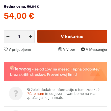
Redna cena:
56,84 €
54,00 €
V košarico
V priljubljene
V Viber
V Messenger
Bi želeli dodatne informacije o tem izdelku?
Pišite nam
in odgovorili vam bomo na vsa
vprašanja, ki jih imate.