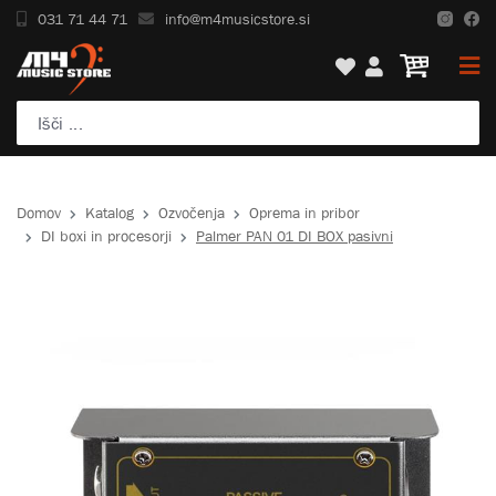
031 71 44 71
info@m4musicstore.si
Domov
Katalog
Ozvočenja
Oprema in pribor
DI boxi in procesorji
Palmer PAN 01 DI BOX pasivni