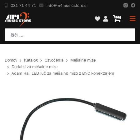
031 71 44 71
info@m4musicstore.si
Domov
Katalog
Ozvočenja
Mešalne mize
Dodatki za mešalne mize
Adam Hall LED luč za mešalno mizo z BNC konektorjem