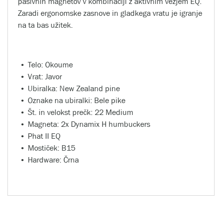
pasivnih magnetov v kombinaciji z aktivnim vezjem EQ.
Zaradi ergonomske zasnove in gladkega vratu je igranje
na ta bas užitek.
Telo: Okoume
Vrat: Javor
Ubiralka: New Zealand pine
Oznake na ubiralki: Bele pike
Št. in velokst prečk: 22 Medium
Magneta: 2x Dynamix H humbuckers
Phat II EQ
Mostiček: B15
Hardware: Črna