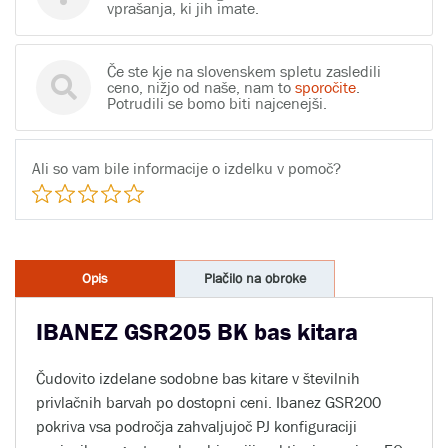
vprašanja, ki jih imate.
Če ste kje na slovenskem spletu zasledili
ceno, nižjo od naše, nam to
sporočite
.
Potrudili se bomo biti najcenejši.
Ali so vam bile informacije o izdelku v pomoč?
Opis
Plačilo na obroke
IBANEZ GSR205 BK bas kitara
Čudovito izdelane sodobne bas kitare v številnih
privlačnih barvah po dostopni ceni. Ibanez GSR200
pokriva vsa področja zahvaljujoč PJ konfiguraciji