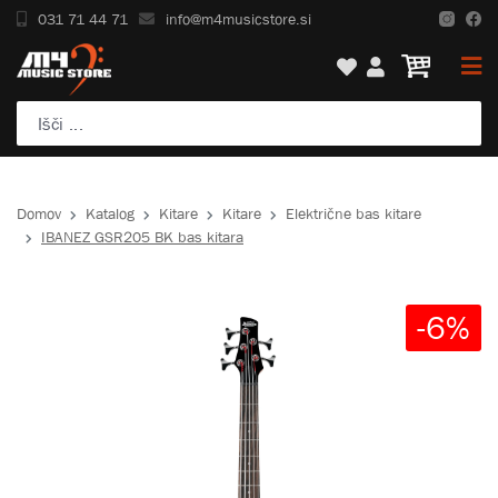
031 71 44 71
info@m4musicstore.si
Domov
Katalog
Kitare
Kitare
Električne bas kitare
IBANEZ GSR205 BK bas kitara
-6%