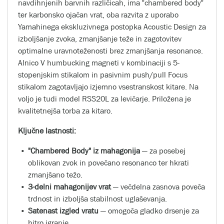
navdihnjenih barvnih različicah, ima "chambered body"
ter karbonsko ojačan vrat, oba razvita z uporabo
Yamahinega ekskluzivnega postopka Acoustic Design za
izboljšanje zvoka, zmanjšanje teže in zagotovitev
optimalne uravnoteženosti brez zmanjšanja resonance.
Alnico V humbucking magneti v kombinaciji s 5-
stopenjskim stikalom in pasivnim push/pull Focus
stikalom zagotavljajo izjemno vsestranskost kitare. Na
voljo je tudi model RSS20L za levičarje. Priložena je
kvalitetnejša torba za kitaro.
Ključne lastnosti:
"Chambered Body" iz mahagonija
— za posebej
oblikovan zvok in povečano resonanco ter hkrati
zmanjšano težo.
3-delni mahagonijev vrat
— večdelna zasnova poveča
trdnost in izboljša stabilnost uglaševanja.
Satenast izgled vratu
— omogoča gladko drsenje za
hitro igranje.