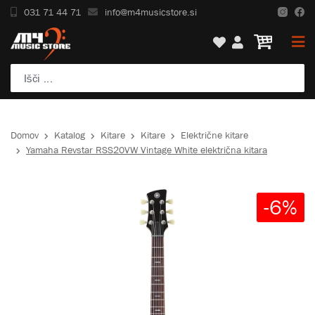
031 71 44 71
info@m4musicstore.si
Domov
Katalog
Kitare
Kitare
Električne kitare
Yamaha Revstar RSS20VW Vintage White električna kitara
-6%