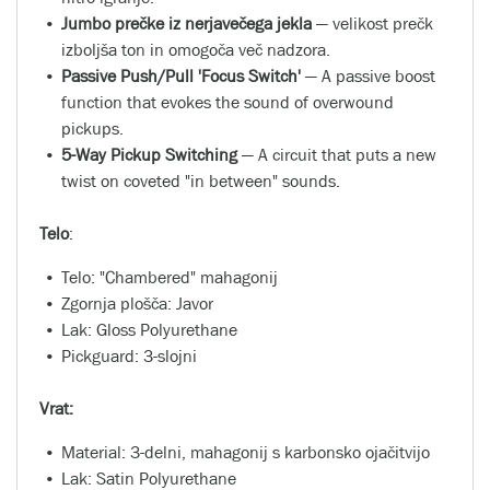
Jumbo prečke iz nerjavečega jekla
— velikost prečk
izboljša ton in omogoča več nadzora.
Passive Push/Pull 'Focus Switch'
— A passive boost
function that evokes the sound of overwound
pickups.
5-Way Pickup Switching
— A circuit that puts a new
twist on coveted "in between" sounds.
Telo
:
Telo: "Chambered" mahagonij
Zgornja plošča: Javor
Lak: Gloss Polyurethane
Pickguard: 3-slojni
Vrat:
Material: 3-delni, mahagonij s karbonsko ojačitvijo
Lak: Satin Polyurethane