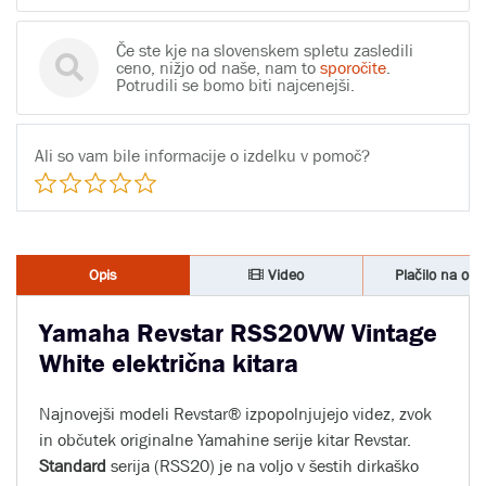
Če ste kje na slovenskem spletu zasledili
ceno, nižjo od naše, nam to
sporočite
.
Potrudili se bomo biti najcenejši.
Ali so vam bile informacije o izdelku v pomoč?
Opis
Video
Plačilo na obr
Yamaha Revstar RSS20VW Vintage
White električna kitara
Najnovejši modeli Revstar® izpopolnjujejo videz, zvok
in občutek originalne Yamahine serije kitar Revstar.
Standard
serija (RSS20) je na voljo v šestih dirkaško