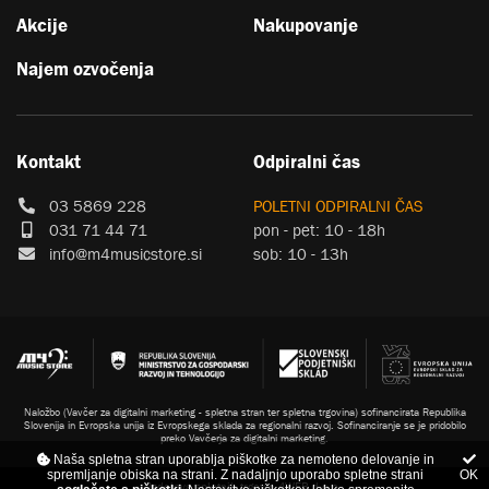
Akcije
Nakupovanje
Najem ozvočenja
Kontakt
Odpiralni čas
03 5869 228
POLETNI ODPIRALNI ČAS
031 71 44 71
pon - pet: 10 - 18h
info@m4musicstore.si
sob: 10 - 13h
Naložbo (Vavčer za digitalni marketing - spletna stran ter spletna trgovina) sofinancirata Republika
Slovenija in Evropska unija iz Evropskega sklada za regionalni razvoj. Sofinanciranje se je pridobilo
preko Vavčerja za digitalni marketing.
Naša spletna stran uporablja piškotke za nemoteno delovanje in
spremljanje obiska na strani. Z nadaljnjo uporabo spletne strani
OK
Izdelava spletnih trgovin
4WEB d.o.o.