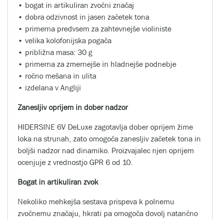
• bogat in artikuliran zvočni značaj
• dobra odzivnost in jasen začetek tona
• primerna predvsem za zahtevnejše violiniste
• velika kolofonijska pogača
• približna masa: 30 g
• primerna za zmernejše in hladnejše podnebje
• ročno mešana in ulita
• izdelana v Angliji
Zanesljiv oprijem in dober nadzor
HIDERSINE 6V DeLuxe zagotavlja dober oprijem žime
loka na strunah, zato omogoča zanesljiv začetek tona in
boljši nadzor nad dinamiko. Proizvajalec njen oprijem
ocenjuje z vrednostjo GPR 6 od 10.
Bogat in artikuliran zvok
Nekoliko mehkejša sestava prispeva k polnemu
zvočnemu značaju, hkrati pa omogoča dovolj natančno