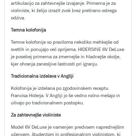
artikulacijo za zahtevnejše izvajanje. Primerna je za
violiniste, ki želijo izrazit zvok brez pretirano ostrega
odziva.
Temna kolofonija
Temne kolofonije so praviloma nekoliko mehkejše od
svetlih in ponujajo več oprijema. HIDERSINE 6V DeLuxe
je posebej primerna za zmernejše in hladnejše okolje,
kjer ohranja zanesljive lastnosti pri igranju.
Tradicionalna izdelava v Angliji
Kolofonija je izdelana po zgodovinskem receptu
Francisa Hiderja. V Angliji jo še vedno ročno mešajo in
ulivajo po tradicionalnem postopku.
Za zahtevnejše violiniste
Model 6V DeLuxe je namenjen predvsem naprednejšim
učencem, študentom in profesionalnim violinistom, ki