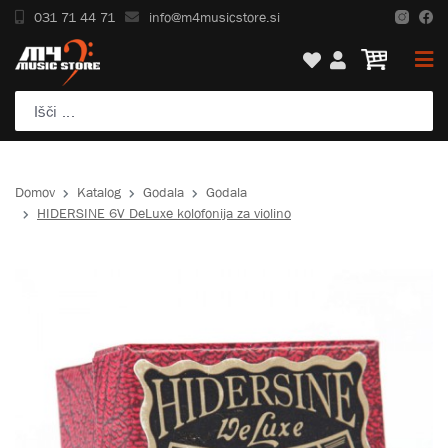
031 71 44 71
info@m4musicstore.si
Domov
Katalog
Godala
Godala
HIDERSINE 6V DeLuxe kolofonija za violino