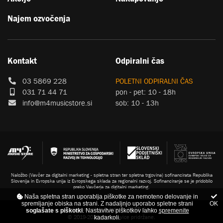
Najem ozvočenja
Kontakt
Odpiralni čas
03 5869 228
POLETNI ODPIRALNI ČAS
031 71 44 71
pon - pet: 10 - 18h
info@m4musicstore.si
sob: 10 - 13h
Naložbo (Vavčer za digitalni marketing - spletna stran ter spletna trgovina) sofinancirata Republika
Slovenija in Evropska unija iz Evropskega sklada za regionalni razvoj. Sofinanciranje se je pridobilo
preko Vavčerja za digitalni marketing.
Naša spletna stran uporablja piškotke za nemoteno delovanje in
spremljanje obiska na strani. Z nadaljnjo uporabo spletne strani
OK
Izdelava spletnih trgovin
4WEB d.o.o.
soglašate s piškotki
. Nastavitve piškotkov lahko
spremenite
© 2019-2026. Vse pravice pridržane.
kadarkoli.