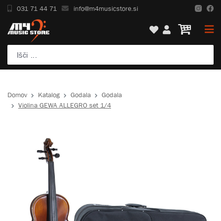
031 71 44 71
info@m4musicstore.si
Domov
Katalog
Godala
Godala
Violina GEWA ALLEGRO set 1/4