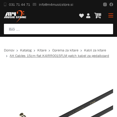
031 71 44 71
info@m4musicstore.si
Domov
Katalog
Kitare
Oprema za kitare
Kabli za kitare
AH Cables 15cm flat K4IRR0015FLM patch kabel za pedalboard