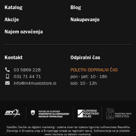
Katalog
Blog
Akcije
Nakupovanje
Najem ozvočenja
Kontakt
Odpiralni čas
03 5869 228
POLETNI ODPIRALNI ČAS
031 71 44 71
pon - pet: 10 - 18h
info@m4musicstore.si
sob: 10 - 13h
Naložbo (Vavčer za digitalni marketing - spletna stran ter spletna trgovina) sofinancirata Republika
Slovenija in Evropska unija iz Evropskega sklada za regionalni razvoj. Sofinanciranje se je pridobilo
preko Vavčerja za digitalni marketing.