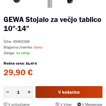
GEWA Stojalo za večjo tablico
10"-14"
Šifra: 45901569
Blagovna znamka:
Gewa
Zaloga:
na zalogi
Redna cena:
31,47 €
29,90 €
V košarico
V priljubljene
V Viber
V Messenger