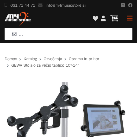
031 71 44 71
info@m4musicstore.si
Domov
Katalog
Ozvočenja
Oprema in pribor
GEWA Stojalo za večjo tablico 10"-14"