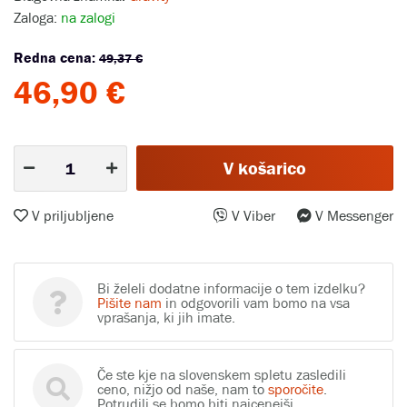
Zaloga:
na zalogi
Redna cena:
49,37 €
46,90 €
V košarico
V priljubljene
V Viber
V Messenger
Bi želeli dodatne informacije o tem izdelku?
Pišite nam
in odgovorili vam bomo na vsa
vprašanja, ki jih imate.
Če ste kje na slovenskem spletu zasledili
ceno, nižjo od naše, nam to
sporočite
.
Potrudili se bomo biti najcenejši.