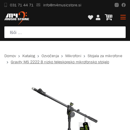
031 71 44 71
info@m4musicstore.si
Domov
Katalog
Ozvočenja
Mikrofoni
Stojala za mikrofone
Gravity MS 2222 B nizko teleskopsko mikrofonsko stojalo