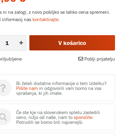
la ni na zalogi, z novo pošiljko se lahko cena spremeni.
č informacij nas
kontaktirajte
.
V košarico
riljubljene
Pošlji prijatelju
Bi želeli dodatne informacije o tem izdelku?
Pišite nam
in odgovorili vam bomo na vsa
vprašanja, ki jih imate.
Če ste kje na slovenskem spletu zasledili
ceno, nižjo od naše, nam to
sporočite
.
Potrudili se bomo biti najcenejši.