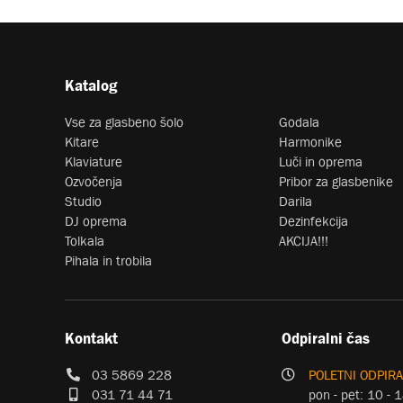
Katalog
Vse za glasbeno šolo
Godala
Kitare
Harmonike
Klaviature
Luči in oprema
Ozvočenja
Pribor za glasbenike
Studio
Darila
DJ oprema
Dezinfekcija
Tolkala
AKCIJA!!!
Pihala in trobila
Kontakt
Odpiralni čas
03 5869 228
POLETNI ODPIRA
031 71 44 71
pon - pet: 10 - 