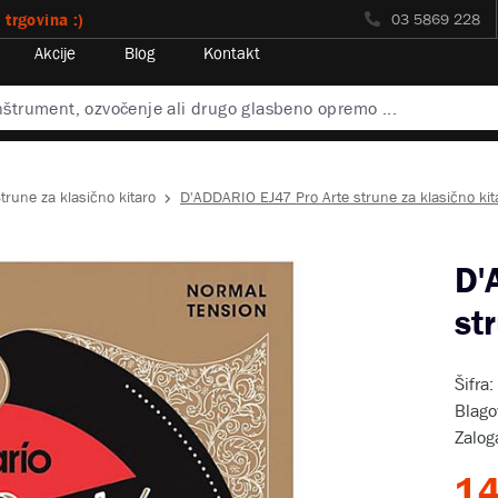
 trgovina :)
03 5869 228
Akcije
Blog
Kontakt
trune za klasično kitaro
D'ADDARIO EJ47 Pro Arte strune za klasično kit
D'
st
Šifra
Blag
Zalog
14