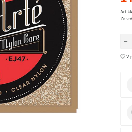
Artik
Za ve
V p