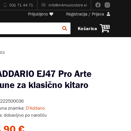
031 71 44 71
info@m4musicstore.si
Priljubljeno
Registracija
/
Prijava
Košarica
aro
ADDARIO EJ47 Pro Arte
rune za klasično kitaro
: 222500036
ovna znamka:
D'Addario
a: dobavljivo po naročilu
,90 €