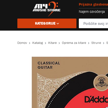
Prijazna glasbena
Najem ozvočenja
KATEGORIJE
Domov
Katalog
Kitare
Oprema za kitare
Strune
S