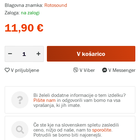
Blagovna znamka:
Rotosound
Zaloga:
na zalogi
11,90 €
V košarico
V priljubljene
V Viber
V Messenger
Bi želeli dodatne informacije o tem izdelku?
Pišite nam
in odgovorili vam bomo na vsa
vprašanja, ki jih imate.
Če ste kje na slovenskem spletu zasledili
ceno, nižjo od naše, nam to
sporočite
.
Potrudili se bomo biti najcenejši.