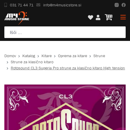
031 71 44 71
info@m4musicstore.si
Domov
Katalog
Kitare
Oprema za kitare
Strune
Strune za klasično kitaro
Rotosound CL3 Superia Pro strune za klasično kitaro High tension