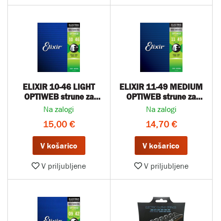
ELIXIR 10-46 LIGHT
ELIXIR 11-49 MEDIUM
OPTIWEB strune za
OPTIWEB strune za
električno kitaro
električno kitaro
Na zalogi
Na zalogi
15,00 €
14,70 €
V košarico
V košarico
V priljubljene
V priljubljene