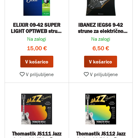
ELIXIR 09-42 SUPER
IBANEZ IEGS6 9-42
LIGHT OPTIWEB strune
strune za električno
za električno kitaro
kitaro
Na zalogi
Na zalogi
15,00 €
6,50 €
V košarico
V košarico
V priljubljene
V priljubljene
Thomastik JS111 Jazz
Thomastik JS112 Jazz