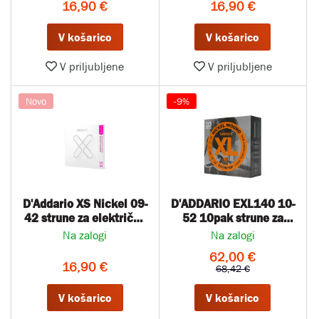
16,90 €
16,90 €
V košarico
V košarico
V priljubljene
V priljubljene
Novo
-9%
D'Addario XS Nickel 09-
D'ADDARIO EXL140 10-
42 strune za električno
52 10pak strune za
kitaro
električno kitaro
Na zalogi
Na zalogi
62,00 €
16,90 €
68,42 €
V košarico
V košarico