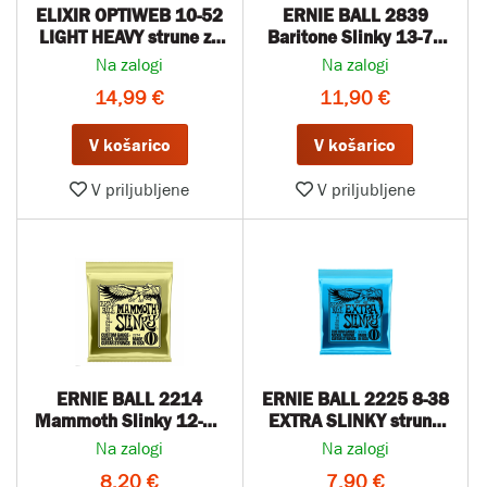
ELIXIR OPTIWEB 10-52
ERNIE BALL 2839
LIGHT HEAVY strune za
Baritone Slinky 13-72
električno kitaro
strune za el. kitaro
Na zalogi
Na zalogi
14,99 €
11,90 €
V košarico
V košarico
V priljubljene
V priljubljene
ERNIE BALL 2214
ERNIE BALL 2225 8-38
Mammoth Slinky 12-62
EXTRA SLINKY strune
strune za el. kitaro
za električno kitaro
Na zalogi
Na zalogi
8,20 €
7,90 €