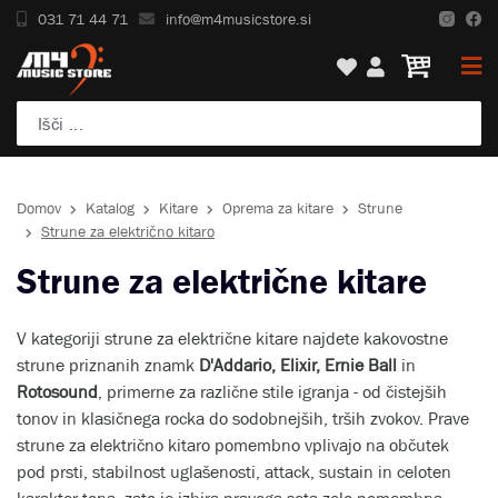
031 71 44 71
info@m4musicstore.si
Domov
Katalog
Kitare
Oprema za kitare
Strune
Strune za električno kitaro
Strune za električne kitare
V kategoriji strune za električne kitare najdete kakovostne
strune priznanih znamk
D'Addario, Elixir, Ernie Ball
in
Rotosound
, primerne za različne stile igranja - od čistejših
tonov in klasičnega rocka do sodobnejših, trših zvokov. Prave
strune za električno kitaro pomembno vplivajo na občutek
pod prsti, stabilnost uglašenosti, attack, sustain in celoten