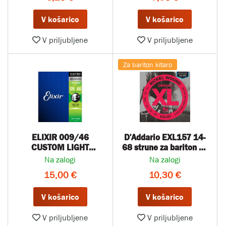
V košarico
V košarico
V priljubljene
V priljubljene
Za bariton kitaro
ELIXIR 009/46
D'Addario EXL157 14-
CUSTOM LIGHT
68 strune za bariton el.
OPTIWEB
kitaro
Na zalogi
Na zalogi
15,00 €
10,30 €
V košarico
V košarico
V priljubljene
V priljubljene