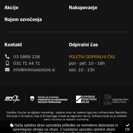
Akcije
Nakupovanje
Najem ozvočenja
Kontakt
Odpiralni čas
03 5869 228
POLETNI ODPIRALNI ČAS
031 71 44 71
pon - pet: 10 - 18h
info@m4musicstore.si
sob: 10 - 13h
Naložbo (Vavčer za digitalni marketing - spletna stran ter spletna trgovina) sofinancirata Republika
Slovenija in Evropska unija iz Evropskega sklada za regionalni razvoj. Sofinanciranje se je pridobilo
preko Vavčerja za digitalni marketing.
Naša spletna stran uporablja piškotke za nemoteno delovanje in
spremljanje obiska na strani. Z nadaljnjo uporabo spletne strani
OK
Izdelava spletnih trgovin
4WEB d.o.o.