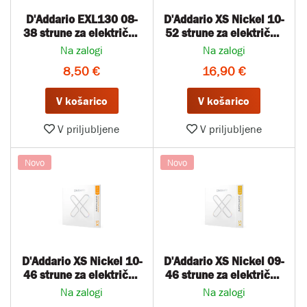
D'Addario EXL130 08-
D'Addario XS Nickel 10-
38 strune za električno
52 strune za električno
kitaro
kitaro
Na zalogi
Na zalogi
8,50 €
16,90 €
V košarico
V košarico
V priljubljene
V priljubljene
Novo
Novo
D'Addario XS Nickel 10-
D'Addario XS Nickel 09-
46 strune za električno
46 strune za električno
kitaro
kitaro
Na zalogi
Na zalogi