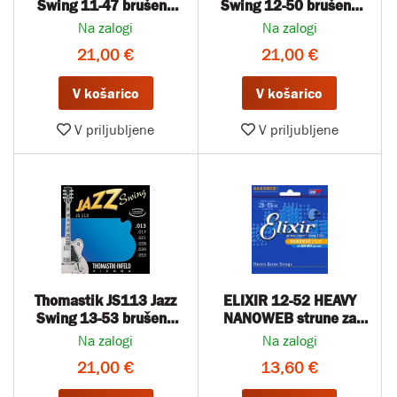
Swing 11-47 brušene
Swing 12-50 brušene
strune
strune
Na zalogi
Na zalogi
21,00 €
21,00 €
V košarico
V košarico
V priljubljene
V priljubljene
Thomastik JS113 Jazz
ELIXIR 12-52 HEAVY
Swing 13-53 brušene
NANOWEB strune za
strune
električno kitaro
Na zalogi
Na zalogi
21,00 €
13,60 €