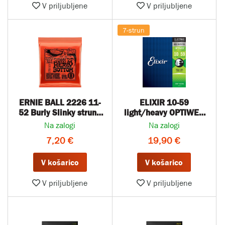
V priljubljene
V priljubljene
7-strun
ERNIE BALL 2226 11-
ELIXIR 10-59
52 Burly Slinky strune
light/heavy OPTIWEB
za električno kitaro
strune za 7-strunsko
Na zalogi
Na zalogi
električno kitaro
7,20 €
19,90 €
V košarico
V košarico
V priljubljene
V priljubljene