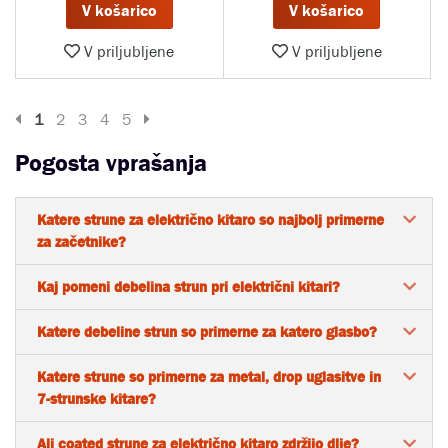
V košarico
V košarico
V priljubljene
V priljubljene
Prejšnja stran
Naslednja stran
1
2
3
4
5
Pogosta vprašanja
Katere strune za električno kitaro so najbolj primerne
za začetnike?
Kaj pomeni debelina strun pri električni kitari?
Katere debeline strun so primerne za katero glasbo?
Katere strune so primerne za metal, drop uglasitve in
7-strunske kitare?
Ali coated strune za električno kitaro zdržijo dlje?